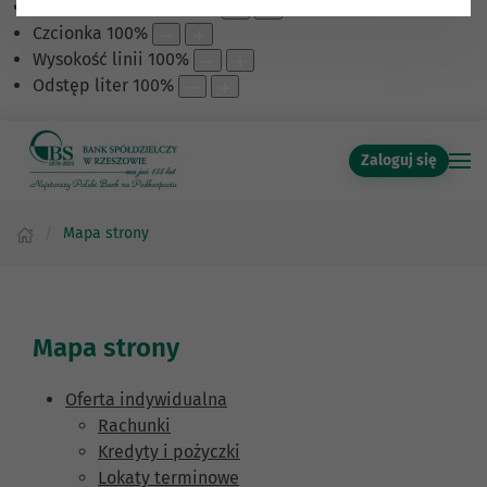
Skalowanie treści
100
%
Czcionka
100
%
Wysokość linii
100
%
Odstęp liter
100
%
Zaloguj się
Mapa strony
Mapa strony
Oferta indywidualna
Rachunki
Kredyty i pożyczki
Lokaty terminowe