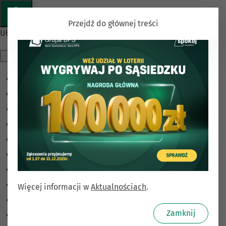
Przejdź do głównej treści
Ułatwienia dostępu
Odwróć kolory
Monochromatyczny
Ciemny kontrast
Jasny kontrast
Niskie nasycenie
Wysokie nasycenie
Zaznacz linki
Zaznacz nagłówki
Więcej informacji w
Aktualnościach
.
Czytnik ekranu
Zamknij
Tryb czytania