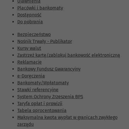
Ujawnienia
Placówki i bankomaty
Dostępność
Do pobrania
Bezpieczeństwo
Nośnik Trwały - Publikator
Kursy walut
Zastrzeż kartę/zablokuj bankowość elektroniczną
Reklamacje
Bankowy Fundusz Gwarancyjny
e-Doręczenia
Bankomaty/Wpłatomaty
Stawki referencyjne
System Ochrony Zrzeszenia BPS
Taryfa opłat i prowizji
Tabela oprocentowania
Maksymalna kwota wypłat w granicach zwykłego
zarządu