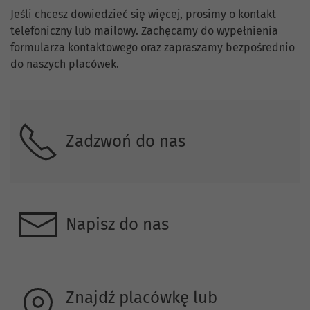
Skontaktuj się z nami.
Jeśli chcesz dowiedzieć się więcej, prosimy o kontakt
telefoniczny lub mailowy. Zachęcamy do wypełnienia
formularza kontaktowego oraz zapraszamy bezpośrednio
do naszych placówek.
Zadzwoń do nas
Napisz do nas
Znajdź placówkę lub