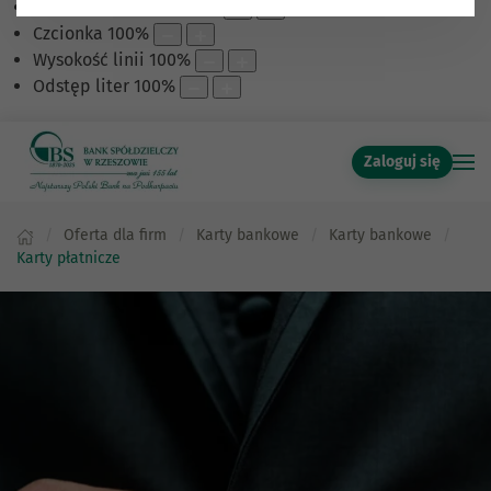
Skalowanie treści
100
%
Czcionka
100
%
Wysokość linii
100
%
Odstęp liter
100
%
Zaloguj się
Oferta dla firm
Karty bankowe
Karty bankowe
Karty płatnicze