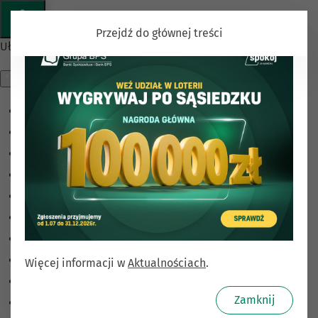
Przejdź do głównej treści
Ułatwienia dostępu
Odwróć kolory
Monochromatyczny
Ciemny kontrast
Jasny kontrast
Niskie nasycenie
Wysokie nasycenie
Zaznacz linki
Zaznacz nagłówki
Więcej informacji w
Aktualnościach
.
Czytnik ekranu
Zamknij
Tryb czytania