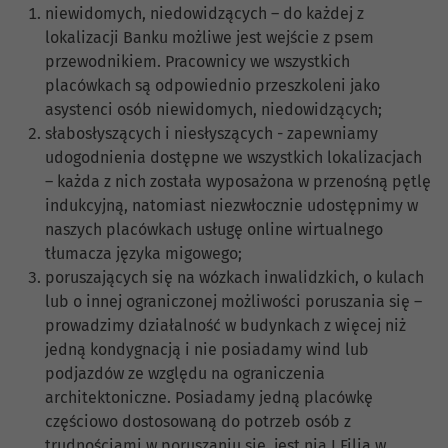
niewidomych, niedowidzących – do każdej z
lokalizacji Banku możliwe jest wejście z psem
przewodnikiem. Pracownicy we wszystkich
placówkach są odpowiednio przeszkoleni jako
asystenci osób niewidomych, niedowidzących;
słabosłyszących i niesłyszących - zapewniamy
udogodnienia dostępne we wszystkich lokalizacjach
– każda z nich została wyposażona w przenośną pętlę
indukcyjną, natomiast niezwłocznie udostępnimy w
naszych placówkach usługę online wirtualnego
tłumacza języka migowego;
poruszających się na wózkach inwalidzkich, o kulach
lub o innej ograniczonej możliwości poruszania się –
prowadzimy działalność w budynkach z więcej niż
jedną kondygnacją i nie posiadamy wind lub
podjazdów ze względu na ograniczenia
architektoniczne. Posiadamy jedną placówkę
częściowo dostosowaną do potrzeb osób z
trudnościami w poruszaniu się, jest nią I Filia w