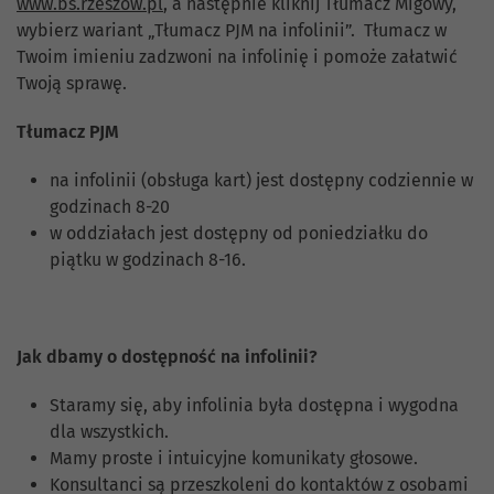
www.bs.rzeszow.pl
, a następnie kliknij Tłumacz Migowy,
wybierz wariant „Tłumacz PJM na infolinii”. Tłumacz w
Twoim imieniu zadzwoni na infolinię i pomoże załatwić
Twoją sprawę.
Tłumacz PJM
na infolinii (obsługa kart) jest dostępny codziennie w
godzinach 8-20
w oddziałach jest dostępny od poniedziałku do
piątku w godzinach 8-16.
Jak dbamy o dostępność na infolinii?
Staramy się, aby infolinia była dostępna i wygodna
dla wszystkich.
Mamy proste i intuicyjne komunikaty głosowe.
Konsultanci są przeszkoleni do kontaktów z osobami