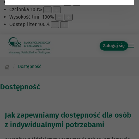
Skalowanie treści
100
%
Czcionka
100
%
Wysokość linii
100
%
Odstęp liter
100
%
Zaloguj się
Dostępność
Dostępność
Jak zapewniamy dostępność dla osób
z indywidualnymi potrzebami