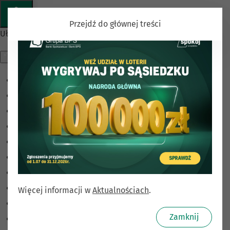
Przejdź do głównej treści
Ułatwienia dostępu
Odwróć kolory
Monochromatyczny
Ciemny kontrast
Jasny kontrast
Niskie nasycenie
Wysokie nasycenie
Zaznacz linki
Zaznacz nagłówki
Więcej informacji w
Aktualnościach
.
Czytnik ekranu
Zamknij
Tryb czytania