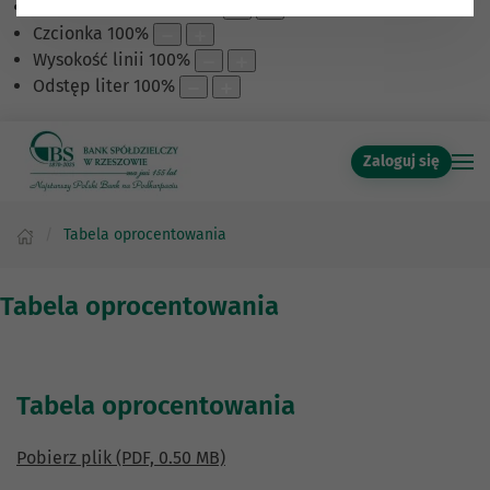
Skalowanie treści
100
%
Czcionka
100
%
Wysokość linii
100
%
Odstęp liter
100
%
Zaloguj się
Tabela oprocentowania
Tabela oprocentowania
Tabela oprocentowania
Pobierz plik (PDF, 0.50 MB)