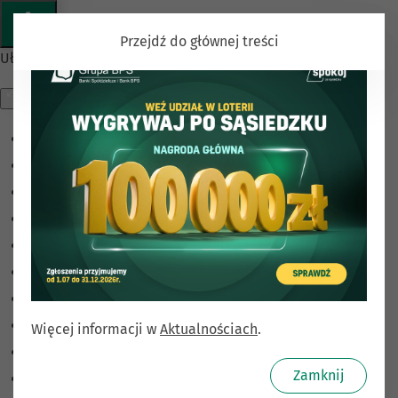
Przejdź do głównej treści
Ułatwienia dostępu
Odwróć kolory
Monochromatyczny
Ciemny kontrast
Jasny kontrast
Niskie nasycenie
Wysokie nasycenie
Zaznacz linki
Zaznacz nagłówki
Więcej informacji w
Aktualnościach
.
Czytnik ekranu
Zamknij
Tryb czytania