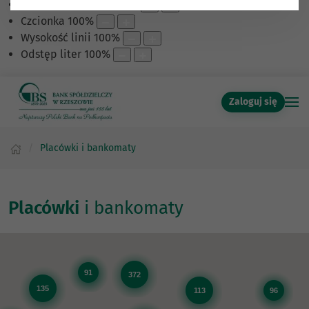
Skalowanie treści
100
%
Czcionka
100
%
Wysokość linii
100
%
Odstęp liter
100
%
Zaloguj się
Placówki i bankomaty
Placówki
i bankomaty
91
372
135
113
96