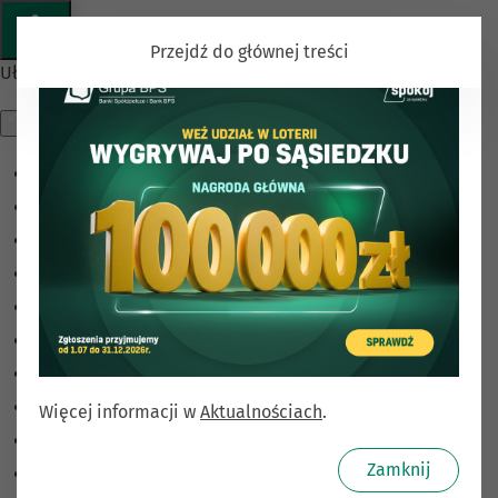
Przejdź do głównej treści
Ułatwienia dostępu
Odwróć kolory
Monochromatyczny
Ciemny kontrast
Jasny kontrast
Niskie nasycenie
Wysokie nasycenie
Zaznacz linki
Zaznacz nagłówki
Więcej informacji w
Aktualnościach
.
Czytnik ekranu
Zamknij
Tryb czytania