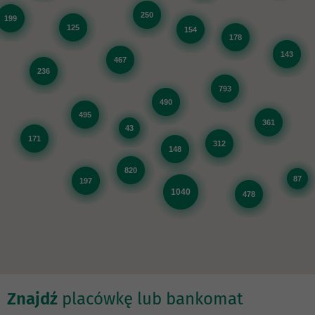
250
199
125
154
178
143
467
236
793
490
495
361
43
171
312
148
820
87
197
1040
478
Znajdź
placówkę lub bankomat