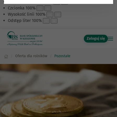
Skalowanie treści
100
%
Czcionka
100
%
Wysokość linii
100
%
Odstęp liter
100
%
Zaloguj się
Oferta dla rolników
Pozostałe