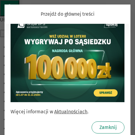
Przejdź do głównej treści
Ułatwienia dostępu
Odwróć kolory
Monochromatyczny
Ciemny kontrast
Jasny kontrast
Niskie nasycenie
Wysokie nasycenie
Zaznacz linki
Zaznacz nagłówki
Więcej informacji w
Aktualnościach
.
Czytnik ekranu
Zamknij
Tryb czytania