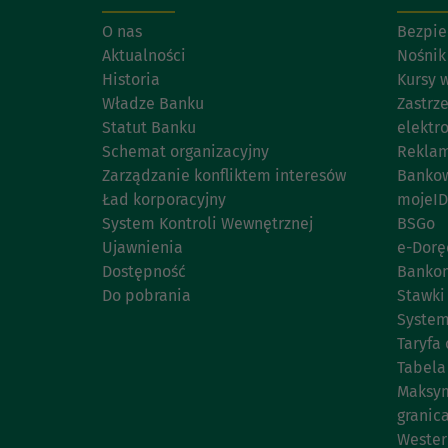
O nas
Bezpie
Aktualności
Nośnik
Historia
Kursy 
Władze Banku
Zastrz
Statut Banku
elektr
Schemat organizacyjny
Reklam
Zarządzanie konfliktem interesów
Bankow
Ład korporacyjny
mojeID
System Kontroli Wewnętrznej
BSGo
Ujawnienia
e-Dorę
Dostępność
Banko
Do pobrania
Stawki
System
Taryfa 
Tabela
Maksym
granic
Wester