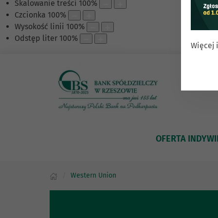
Skalowanie treści
100
%
Czcionka
100
%
Wysokość linii
100
%
Odstęp liter
100
%
Więcej 
OFERTA INDYW
Western Union