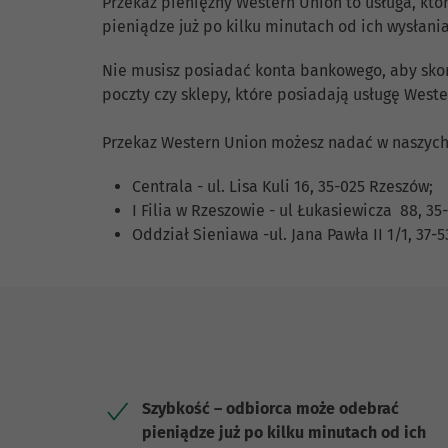
Przekaz pieniężny Western Union to usługa, któ
pieniądze już po kilku minutach od ich wysłania
Nie musisz posiadać konta bankowego, aby skorz
poczty czy sklepy, które posiadają usługę Weste
Przekaz Western Union możesz nadać w naszyc
Centrala - ul. Lisa Kuli 16, 35-025 Rzeszów;
I Filia w Rzeszowie - ul Łukasiewicza 88, 3
Oddział Sieniawa -ul. Jana Pawła II 1/1, 37-
Szybkość – odbiorca może odebrać
pieniądze już po kilku minutach od ich