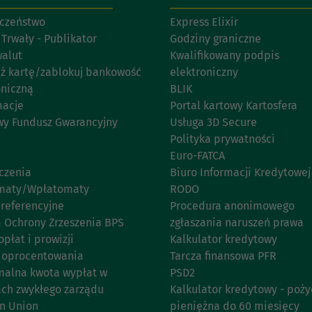
czeństwo
Express Elixir
 Trwały - Publikator
Godziny graniczne
walut
Kwalifikowany podpis
eż kartę/zablokuj bankowość
elektroniczny
oniczną
BLIK
acje
Portal kartowy Kartosfera
y Fundusz Gwarancyjny
Usługa 3D Secure
Polityka prywatności
Euro-FATCA
czenia
Biuro Informacji Kredytowej
maty/Wpłatomaty
RODO
 referencyjne
Procedura anonimowego
 Ochrony Zrzeszenia BPS
zgłaszania naruszeń prawa
opłat i prowizji
Kalkulator kredytowy
 oprocentowania
Tarcza finansowa PFR
alna kwota wypłat w
PSD2
ach zwykłego zarządu
Kalkulator kredytowy - poży
n Union
pieniężna do 60 miesięcy