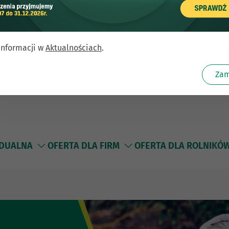
informacji w
Aktualnościach
.
Zam
IDUALNA
OFERTA DLA FIRM
OFERTA DLA ROLNIKÓ