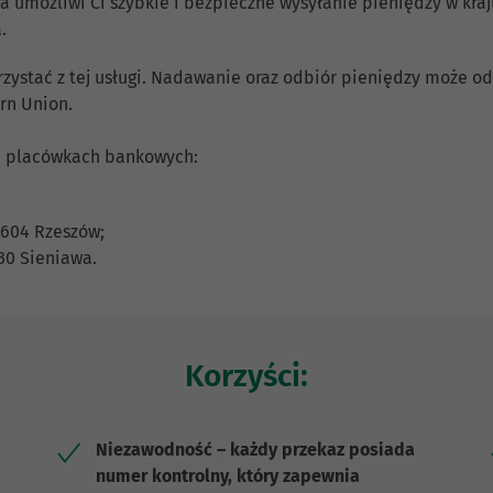
ra umożliwi Ci szybkie i bezpieczne wysyłanie pieniędzy w kra
.
ystać z tej usługi. Nadawanie oraz odbiór pieniędzy może odb
rn Union.
h placówkach bankowych:
5-604 Rzeszów;
530 Sieniawa.
Korzyści:
Niezawodność – każdy przekaz posiada
numer kontrolny, który zapewnia