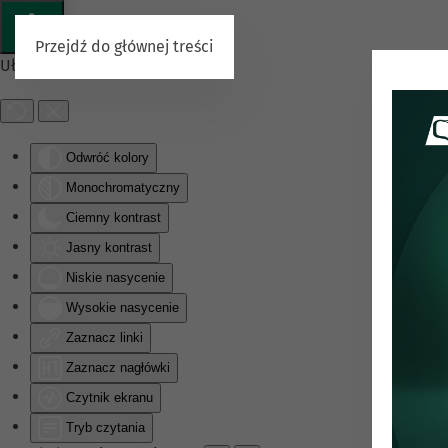
Przejdź do głównej treści
Ułatwienia dostępu
Odwróć kolory
Monochromatyczny
Ciemny kontrast
Jasny kontrast
Niskie nasycenie
Wysokie nasycenie
Zaznacz linki
Zaznacz nagłówki
Czytnik ekranu
Tryb czytania