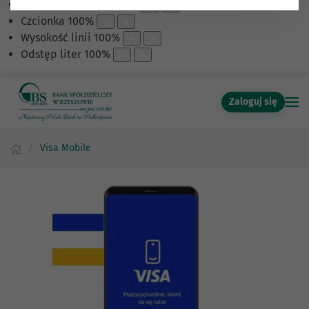
Skalowanie treści
100
%
Czcionka
100
%
Wysokość linii
100
%
Odstęp liter
100
%
Zaloguj się
Visa Mobile