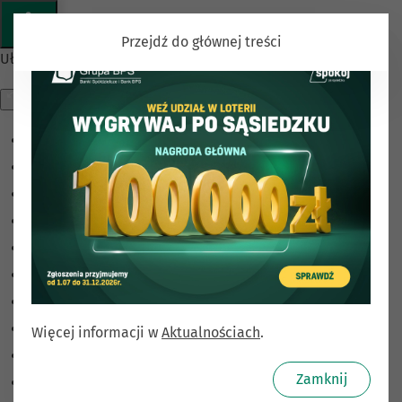
Przejdź do głównej treści
Ułatwienia dostępu
Odwróć kolory
Monochromatyczny
Ciemny kontrast
Jasny kontrast
Niskie nasycenie
Wysokie nasycenie
Zaznacz linki
Zaznacz nagłówki
Więcej informacji w
Aktualnościach
.
Czytnik ekranu
Zamknij
Tryb czytania