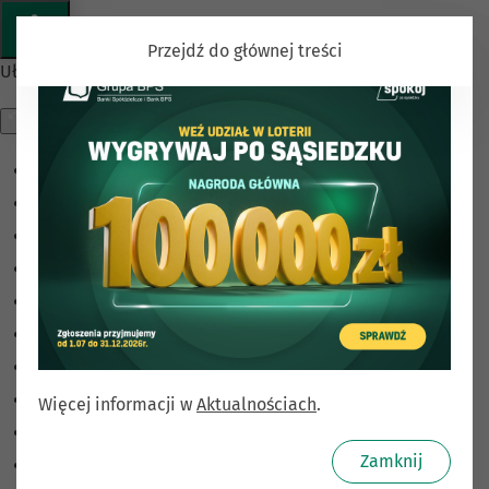
Przejdź do głównej treści
Ułatwienia dostępu
Odwróć kolory
Monochromatyczny
Ciemny kontrast
Jasny kontrast
Niskie nasycenie
Wysokie nasycenie
Zaznacz linki
Zaznacz nagłówki
Więcej informacji w
Aktualnościach
.
Czytnik ekranu
Zamknij
Tryb czytania