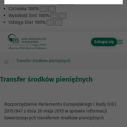
Skalowanie treści
100
%
Czcionka
100
%
Wysokość linii
100
%
Odstęp liter
100
%
Zaloguj się
Transfer środków pieniężnych
Transfer środków pieniężnych
Rozporządzenie Parlamentu Europejskiego i Rady (UE)
2015/847 z dnia 20 maja 2015 w sprawie informacji
towarzyszących transferom środków pieniężnych