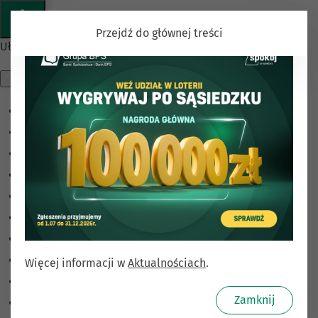
Przejdź do głównej treści
Ułatwienia dostępu
Odwróć kolory
Monochromatyczny
Ciemny kontrast
Jasny kontrast
Niskie nasycenie
Wysokie nasycenie
Zaznacz linki
Zaznacz nagłówki
Więcej informacji w
Aktualnościach
.
Czytnik ekranu
Zamknij
Tryb czytania