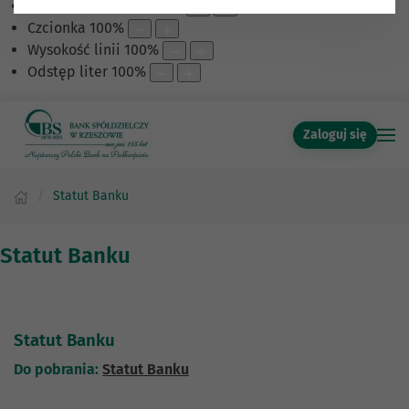
Skalowanie treści
100
%
Czcionka
100
%
Wysokość linii
100
%
Odstęp liter
100
%
Zaloguj się
Statut Banku
Statut Banku
Statut Banku
Do pobrania:
Statut Banku