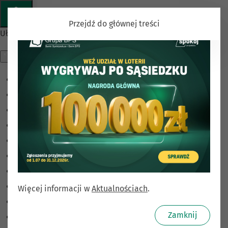
Przejdź do głównej treści
Ułatwienia dostępu
Odwróć kolory
Monochromatyczny
Ciemny kontrast
Jasny kontrast
Niskie nasycenie
Wysokie nasycenie
Zaznacz linki
Zaznacz nagłówki
Więcej informacji w
Aktualnościach
.
Czytnik ekranu
Zamknij
Tryb czytania