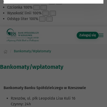
Skalowanie treści
100
%
Czcionka
100
%
Wysokość linii
100
%
Odstęp liter
100
%
Zaloguj się
Bankomaty/Wpłatomaty
Bankomaty/wpłatomaty
Bankomaty Banku Spółdzielczego w Rzeszowie
Rzeszów, ul. płk Leopolda Lisa Kuli 16
Czynny: 24h