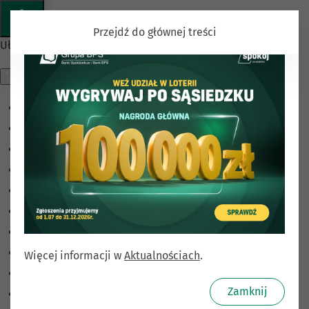
Przejdź do głównej treści
Ułatwienia dostępu
Odwróć kolory
Monochromatyczny
Ciemny kontrast
Jasny kontrast
Niskie nasycenie
Wysokie nasycenie
Zaznacz linki
Zaznacz nagłówki
Więcej informacji w
Aktualnościach
.
Czytnik ekranu
Zamknij
Tryb czytania