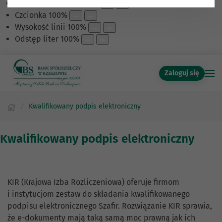
Skalowanie treści
100
%
Czcionka
100
%
Wysokość linii
100
%
Odstęp liter
100
%
Zaloguj się
Kwalifikowany podpis elektroniczny
Kwalifikowany podpis elektroniczny
KIR (Krajowa Izba Rozliczeniowa) oferuje firmom
i instytucjom zestaw do składania kwalifikowanego
podpisu elektronicznego Szafir. Rozwiązanie KIR sprawia,
że e-dokumenty mają taką samą moc prawną jak ich