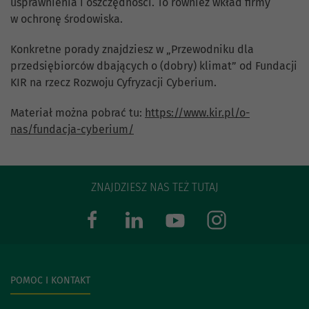
usprawnienia i oszczędności. To również wkład firmy
w ochronę środowiska.
Konkretne porady znajdziesz w „Przewodniku dla
przedsiębiorców dbających o (dobry) klimat” od Fundacji
KIR na rzecz Rozwoju Cyfryzacji Cyberium.
Materiał można pobrać tu:
https://www.kir.pl/o-
nas/fundacja-cyberium/
ZNAJDZIESZ NAS TEŻ TUTAJ
POMOC I KONTAKT