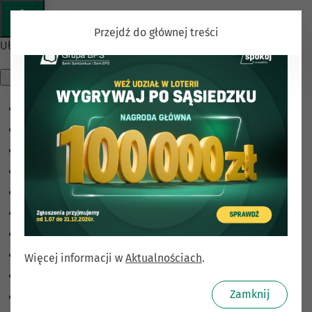
Przejdź do głównej treści
Ułatwienia dostępu
Odwróć kolory
Monochromatyczny
Ciemny kontrast
Jasny kontrast
Niskie nasycenie
Wysokie nasycenie
Zaznacz linki
Zaznacz nagłówki
Więcej informacji w
Aktualnościach
.
Czytnik ekranu
Zamknij
Tryb czytania