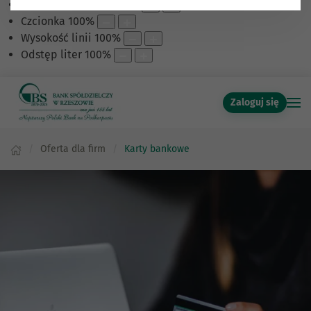
Skalowanie treści
100
%
Czcionka
100
%
Wysokość linii
100
%
Odstęp liter
100
%
Zaloguj się
Oferta dla firm
Karty bankowe