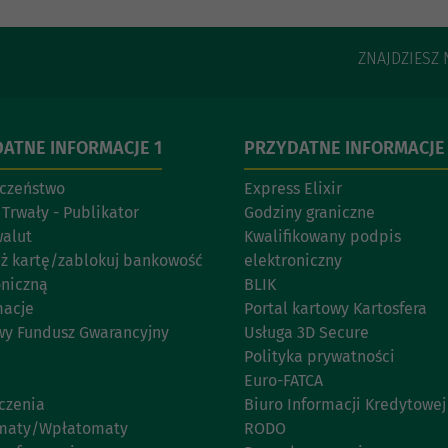
ZNAJDZIESZ 
ATNE INFORMACJE 1
PRZYDATNE INFORMACJE
czeństwo
Express Elixir
 Trwały - Publikator
Godziny graniczne
walut
Kwalifikowany podpis
eż kartę/zablokuj bankowość
elektroniczny
oniczną
BLIK
acje
Portal kartowy Kartosfera
y Fundusz Gwarancyjny
Usługa 3D Secure
Polityka prywatności
Euro-FATCA
czenia
Biuro Informacji Kredytowej
maty/Wpłatomaty
RODO