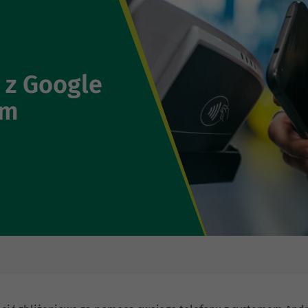
 z Google
em