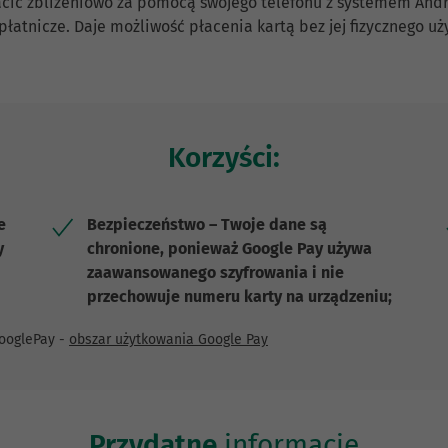
łacić zbliżeniowo za pomocą swojego telefonu z systemem Andro
łatnicze. Daje możliwość płacenia kartą bez jej fizycznego u
Korzyści:
e
Bezpieczeństwo – Twoje dane są
y
chronione, ponieważ Google Pay używa
zaawansowanego szyfrowania i nie
przechowuje numeru karty na urządzeniu;
GooglePay -
obszar użytkowania Google Pay
Przydatne
informacje