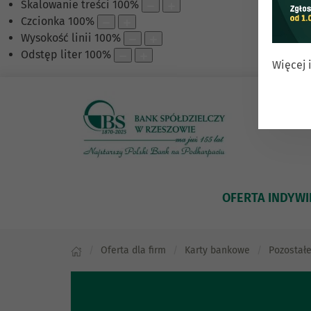
Skalowanie treści
100
%
Czcionka
100
%
Wysokość linii
100
%
Odstęp liter
100
%
Więcej 
OFERTA INDYW
Oferta dla firm
Karty bankowe
Pozostałe