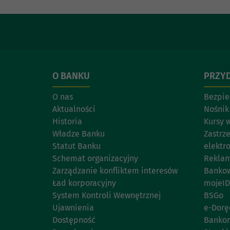
O BANKU
PRZYD
O nas
Bezpie
Aktualności
Nośnik
Historia
Kursy 
Władze Banku
Zastrz
Statut Banku
elektr
Schemat organizacyjny
Reklam
Zarządzanie konfliktem interesów
Bankow
Ład korporacyjny
mojeID
System Kontroli Wewnętrznej
BSGo
Ujawnienia
e-Dorę
Dostępność
Banko