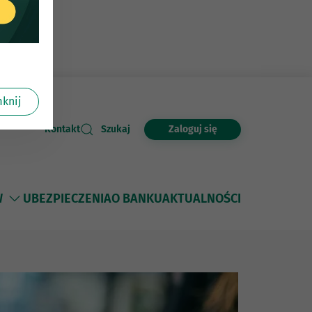
knij
Zaloguj się
Kontakt
Szukaj
W
UBEZPIECZENIA
O BANKU
AKTUALNOŚCI