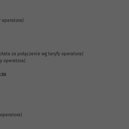
y operatora)
płata za połączenie wg taryfy operatora)
y operatora)
5:30
 operatora)