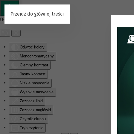
Przejdź do głównej treści
Ułatwienia dostępu
Odwróć kolory
Monochromatyczny
Ciemny kontrast
Jasny kontrast
Niskie nasycenie
Wysokie nasycenie
Zaznacz linki
Zaznacz nagłówki
Czytnik ekranu
Tryb czytania