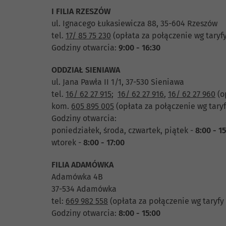
I FILIA RZESZÓW
ul. Ignacego Łukasiewicza 88, 35-604 Rzeszów
tel.
17/ 85 75 230
(opłata za połączenie wg taryf
Godziny otwarcia:
9:00 - 16:30
ODDZIAŁ SIENIAWA
ul. Jana Pawła II 1/1, 37-530 Sieniawa
tel.
16/ 62 27 915
;
16/ 62 27 916
,
16/ 62 27 960
(o
kom.
605 895 005
(opłata za połączenie wg taryf
Godziny otwarcia:
poniedziałek, środa, czwartek, piątek -
8:00 - 1
wtorek -
8:00 - 17:00
FILIA ADAMÓWKA
Adamówka 4B
37-534 Adamówka
tel:
669 982 558
(opłata za połączenie wg taryfy
Godziny otwarcia:
8:00 - 15:00