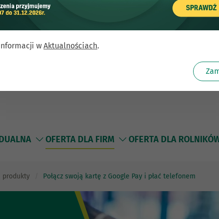
informacji w
Aktualnościach
.
Zam
IDUALNA
OFERTA DLA FIRM
OFERTA DLA ROLNIKÓ
 produkty
Połącz swoją kartę z Google Pay i płać telefonem