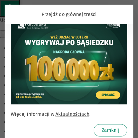
Przejdź do głównej treści
Ułatwienia dostępu
Odwróć kolory
Monochromatyczny
Ciemny kontrast
Jasny kontrast
Niskie nasycenie
Wysokie nasycenie
Zaznacz linki
Zaznacz nagłówki
Więcej informacji w
Aktualnościach
.
Czytnik ekranu
Zamknij
Tryb czytania