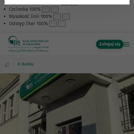
Skalowanie treści
100
%
Czcionka
100
%
Wysokość linii
100
%
Odstęp liter
100
%
Zaloguj się
O Banku