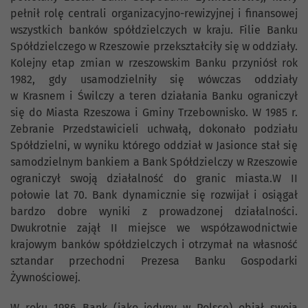
pełnił rolę centrali organizacyjno-rewizyjnej i finansowej
wszystkich banków spółdzielczych w kraju. Filie Banku
Spółdzielczego w Rzeszowie przekształciły się w oddziały.
Kolejny etap zmian w rzeszowskim Banku przyniósł rok
1982, gdy usamodzielniły się wówczas oddziały
w Krasnem i Świlczy a teren działania Banku ograniczył
się do Miasta Rzeszowa i Gminy Trzebownisko. W 1985 r.
Zebranie Przedstawicieli uchwałą, dokonało podziału
Spółdzielni, w wyniku którego oddział w Jasionce stał się
samodzielnym bankiem a Bank Spółdzielczy w Rzeszowie
ograniczył swoją działalność do granic miasta.W II
połowie lat 70. Bank dynamicznie się rozwijał i osiągał
bardzo dobre wyniki z prowadzonej działalności.
Dwukrotnie zajął II miejsce we współzawodnictwie
krajowym banków spółdzielczych i otrzymał na własność
sztandar przechodni Prezesa Banku Gospodarki
Żywnościowej.
W roku 1986 Bank (jako jedyny w Polsce) objął swoją