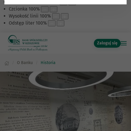
Skalowanie treści
100
%
Czcionka
100
%
Wysokość linii
100
%
Odstęp liter
100
%
Zaloguj się
O Banku
Historia