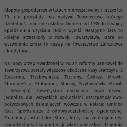
Kłopoty gospodarcze w latach pierwszej wojny i kryzys lat
30. nie pozostały bez wpływu Towarzystwo, którego
działalność znacznie osłabła. Dopiero od 1935 do II wojny
Spółdzielnia uzyskała dobre wyniki. Następne lata to
kolejne przeszkody w rozwoju Towarzystwa, które po
wyzwoleniu zmieniło nazwę na Towarzystwo Zaliczkowe
i Kredytowe.
Na mocy przeprowadzonej w 1950 r. reformy bankowej do
Towarzystwa zostały włączone okoliczne kasy Stefczyka (z
Zaczernia, Trzebowniska, Trzciany, Świlczy, Mrowli,
Staromieścia, Stobiernej, Słociny, Przybyszówki, Mrowli
i Krasnego). Towarzystwu narzucono nową nazwę,
jednolitą dla wszystkich spółdzielni oszczędnościowo-
pożyczkowych działających wówczas w Polsce: Gminna
Kasa Spółdzielcza z odpowiedzialnością ograniczoną.
Zmieniony został także Statut, który znacznie ograniczył
samodzielność i kompetencje władz oraz zakres działania