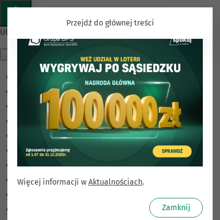
Przejdź do głównej treści
Ułatwienia dostępu
Odwróć kolory
Monochromatyczny
Ciemny kontrast
Jasny kontrast
Niskie nasycenie
Wysokie nasycenie
Zaznacz linki
Zaznacz nagłówki
Więcej informacji w
Aktualnościach
.
Czytnik ekranu
Zamknij
Tryb czytania