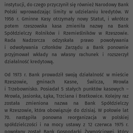
instytucji, do czego przyczynił się również Narodowy Bank
Polski wprowadzając limity w udzielaniu kredytów. W
1956 r. Gminne Kasy otrzymały nowy Statut, i wkrótce
potem rzeszowska kasa zmieniła nazwę na Bank
Spółdzielczy Rolników i Rzemieślników w Rzeszowie.
Rada Nadzorcza odzyskała prawo powoływania
i odwoływania członków Zarządu a Bank ponownie
przyjmował wkłady na własny rachunek i rozszerzył
działalność kredytową.
Od 1973 r. Bank prowadził swoją działalność w mieście
Rzeszowie, gminach Kasne, Świlcza, Mrowla
i Trzebownisko. Posiadał 5 stałych punktów kasowych –
Mrowla, Jasionka, Łąka, Trzciana i Bratkowice. Kolejny raz
została zmieniona nazwa na Bank Spółdzielczy
w Rzeszowie, która obowiązuje do dzisiaj. W połowie lat
70. nastąpiła ponowna reorganizacja w polskiej
spółdzielczości i na mocy ustawy z 12 czerwca 1975 r.
powołany został Bank Gospodarki Żywnościowej, który