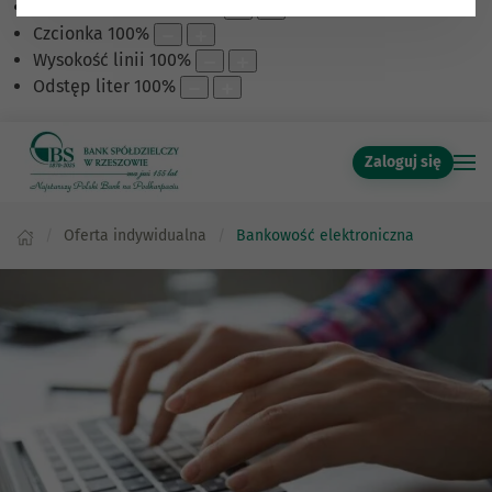
Skalowanie treści
100
%
Czcionka
100
%
Wysokość linii
100
%
Odstęp liter
100
%
Zaloguj się
Oferta indywidualna
Bankowość elektroniczna