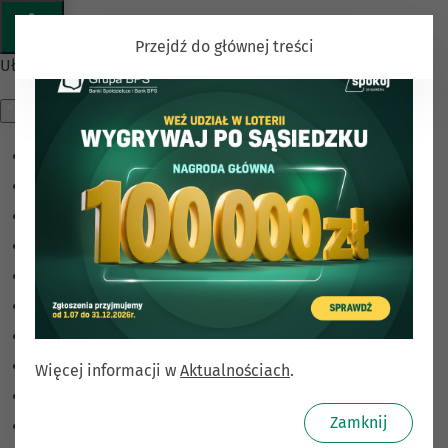
Przejdź do głównej treści
Ułatwienia dostępu
Odwróć kolory
Monochromatyczny
Ciemny kontrast
Jasny kontrast
Niskie nasycenie
Wysokie nasycenie
Zaznacz linki
Zaznacz nagłówki
Więcej informacji w
Aktualnościach
.
Czytnik ekranu
Zamknij
Tryb czytania