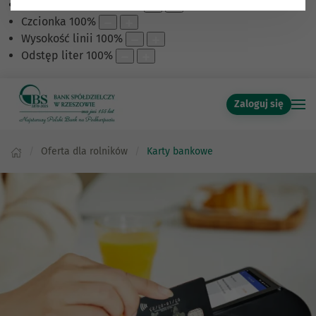
Skalowanie treści
100
%
Czcionka
100
%
Wysokość linii
100
%
Odstęp liter
100
%
Zaloguj się
Oferta dla rolników
Karty bankowe