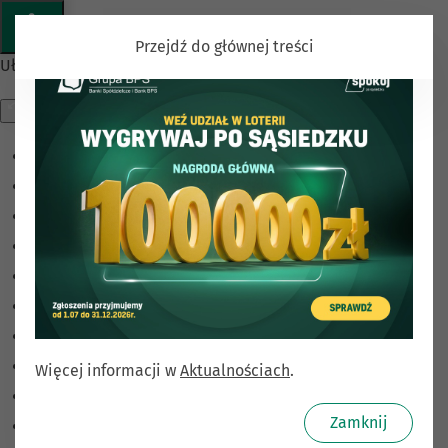
Przejdź do głównej treści
Ułatwienia dostępu
Odwróć kolory
Monochromatyczny
Ciemny kontrast
Jasny kontrast
Niskie nasycenie
Wysokie nasycenie
Zaznacz linki
Zaznacz nagłówki
Więcej informacji w
Aktualnościach
.
Czytnik ekranu
Zamknij
Tryb czytania