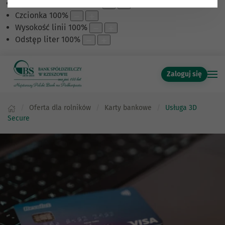
Skalowanie treści
100
%
Czcionka
100
%
Wysokość linii
100
%
Odstęp liter
100
%
Zaloguj się
Oferta dla rolników
Karty bankowe
Usługa 3D
Secure