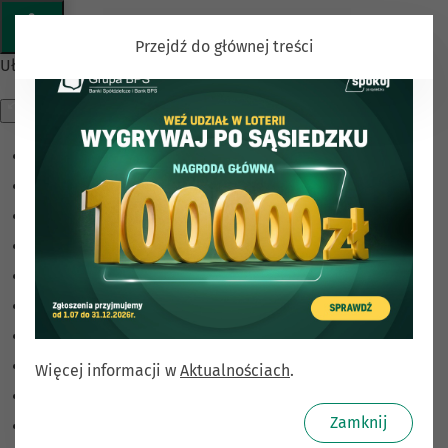
Przejdź do głównej treści
Ułatwienia dostępu
Odwróć kolory
Monochromatyczny
Ciemny kontrast
Jasny kontrast
Niskie nasycenie
Wysokie nasycenie
Zaznacz linki
Zaznacz nagłówki
Więcej informacji w
Aktualnościach
.
Czytnik ekranu
Zamknij
Tryb czytania