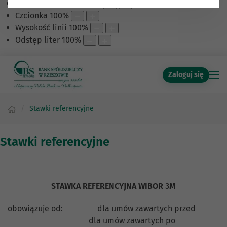
Skalowanie treści
100
%
Czcionka
100
%
Wysokość linii
100
%
Odstęp liter
100
%
Zaloguj się
Stawki referencyjne
Stawki referencyjne
STAWKA REFERENCYJNA WIBOR 3M
obowiązuje od: dla umów zawartych przed
dla umów zawartych po