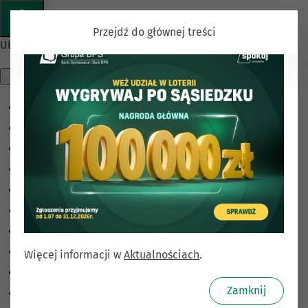
Przejdź do głównej treści
Ułatwienia dostępu
Odwróć kolory
Monochromatyczny
Ciemny kontrast
Jasny kontrast
Niskie nasycenie
Wysokie nasycenie
Zaznacz linki
Zaznacz nagłówki
Więcej informacji w
Aktualnościach
.
Czytnik ekranu
Zamknij
Tryb czytania