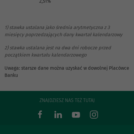
2,51%
1) stawka ustalana jako średnia arytmetyczna z 3
miesięcy poprzedzających dany kwartał kalendarzowy
2) stawka ustalana jest na dwa dni robocze przed
początkiem kwartału kalendarzowego
Uwaga: starsze dane można uzyskać w dowolnej Placówce
Banku
ZNAJDZIESZ NAS TEŻ TUTAJ