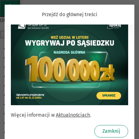
Przejdź do głównej treści
Ułatwienia dostępu
Odwróć kolory
Monochromatyczny
Ciemny kontrast
Jasny kontrast
Niskie nasycenie
Wysokie nasycenie
Zaznacz linki
Zaznacz nagłówki
Więcej informacji w
Aktualnościach
.
Czytnik ekranu
Zamknij
Tryb czytania