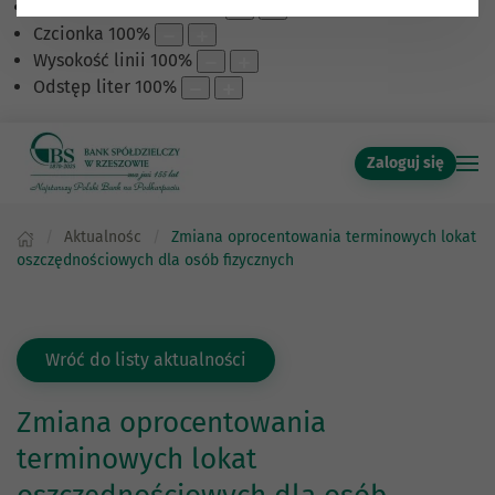
Skalowanie treści
100
%
Czcionka
100
%
Wysokość linii
100
%
Odstęp liter
100
%
Zaloguj się
Aktualnośc
Zmiana oprocentowania terminowych lokat
oszczędnościowych dla osób fizycznych
Wróć do listy aktualności
Zmiana oprocentowania
terminowych lokat