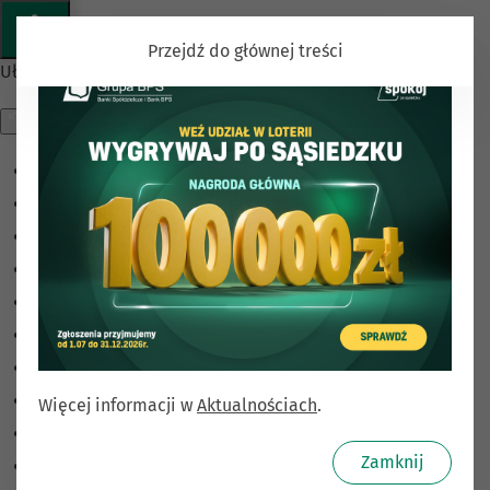
Przejdź do głównej treści
Ułatwienia dostępu
Odwróć kolory
Monochromatyczny
Ciemny kontrast
Jasny kontrast
Niskie nasycenie
Wysokie nasycenie
Zaznacz linki
Zaznacz nagłówki
Więcej informacji w
Aktualnościach
.
Czytnik ekranu
Zamknij
Tryb czytania