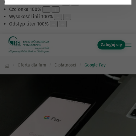
Skalowanie treści
100
%
Czcionka
100
%
Wysokość linii
100
%
Odstęp liter
100
%
Zaloguj się
Oferta dla firm
E-płatności
Google Pay