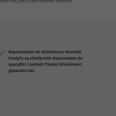
darczej, takich jak niedobór kapitału
Dopasowanie do działalności Warunki
kredytu są elastycznie dopasowane do
specyfiki i potrzeb Twojej działalności
gospodarczej.