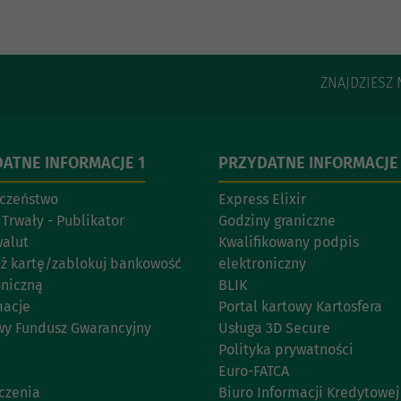
ZNAJDZIESZ 
ATNE INFORMACJE 1
PRZYDATNE INFORMACJE
czeństwo
Express Elixir
 Trwały - Publikator
Godziny graniczne
walut
Kwalifikowany podpis
eż kartę/zablokuj bankowość
elektroniczny
oniczną
BLIK
acje
Portal kartowy Kartosfera
y Fundusz Gwarancyjny
Usługa 3D Secure
Polityka prywatności
Euro-FATCA
czenia
Biuro Informacji Kredytowej