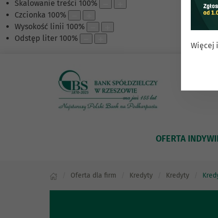
Skalowanie treści
100
%
Czcionka
100
%
Wysokość linii
100
%
Odstęp liter
100
%
Więcej 
OFERTA INDYW
Oferta dla firm
Kredyty
Kredyty
Kred