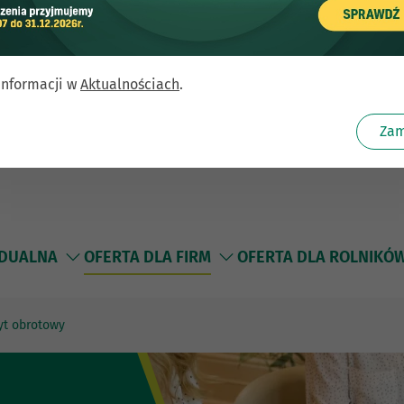
informacji w
Aktualnościach
.
Zam
IDUALNA
OFERTA DLA FIRM
OFERTA DLA ROLNIKÓ
yt obrotowy