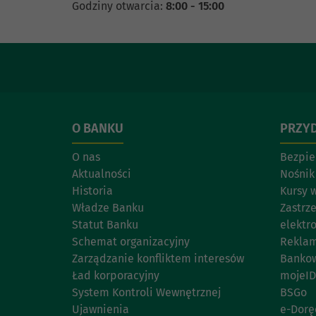
Godziny otwarcia:
8:00 - 15:00
O BANKU
PRZYD
O nas
Bezpie
Aktualności
Nośnik
Historia
Kursy 
Władze Banku
Zastrz
Statut Banku
elektr
Schemat organizacyjny
Reklam
Zarządzanie konfliktem interesów
Bankow
Ład korporacyjny
mojeID
System Kontroli Wewnętrznej
BSGo
Ujawnienia
e-Dorę