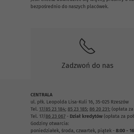
Skontaktuj się z nami.
bezpośrednio do naszych placówek.
Zadzwoń do nas
CENTRALA
ul. płk. Leopolda Lisa-Kuli 16, 35-025 Rzeszów
Tel.
17/85 23 184
;
85 23 185
;
86 20 231
;
(opłata za
Tel. 17/
86 23 067
-
Dział
kredytów
(opłata za poł
Godziny otwarcia:
poniedziałek, środa, czwartek, piątek -
8:00 - 1