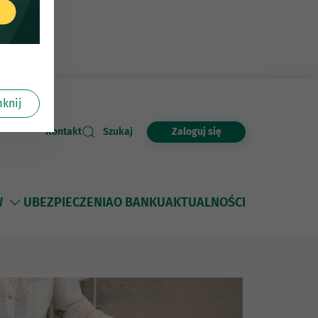
knij
Zaloguj się
Kontakt
Szukaj
W
UBEZPIECZENIA
O BANKU
AKTUALNOŚCI