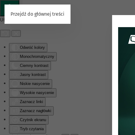
Przejdź do głównej treści
Ułatwienia dostępu
Odwróć kolory
Monochromatyczny
Ciemny kontrast
Jasny kontrast
Niskie nasycenie
Wysokie nasycenie
Zaznacz linki
Zaznacz nagłówki
Czytnik ekranu
Tryb czytania