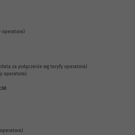
y operatora)
płata za połączenie wg taryfy operatora)
y operatora)
5:30
 operatora)