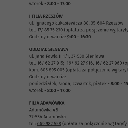
wtorek -
8:00 - 17:00
I FILIA RZESZÓW
ul. Ignacego Łukasiewicza 88, 35-604 Rzeszów
tel.
17/ 85 75 230
(opłata za połączenie wg taryf
Godziny otwarcia:
9:00 - 16:30
ODDZIAŁ SIENIAWA
ul. Jana Pawła II 1/1, 37-530 Sieniawa
tel.
16/ 62 27 915
;
16/ 62 27 916
,
16/ 62 27 960
(o
kom.
605 895 005
(opłata za połączenie wg taryf
Godziny otwarcia:
poniedziałek, środa, czwartek, piątek -
8:00 - 1
wtorek -
8:00 - 17:00
FILIA ADAMÓWKA
Adamówka 4B
37-534 Adamówka
tel:
669 982 558
(opłata za połączenie wg taryfy