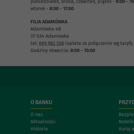
poniedziałek, środa, czwartek, piątek -
8:00 - 1
wtorek -
8:00 - 17:00
FILIA ADAMÓWKA
Adamówka 4B
37-534 Adamówka
tel:
669 982 558
(opłata za połączenie wg taryfy
Godziny otwarcia:
8:00 - 15:00
O BANKU
PRZYD
O nas
Bezpie
Aktualności
Nośnik
Historia
Kursy 