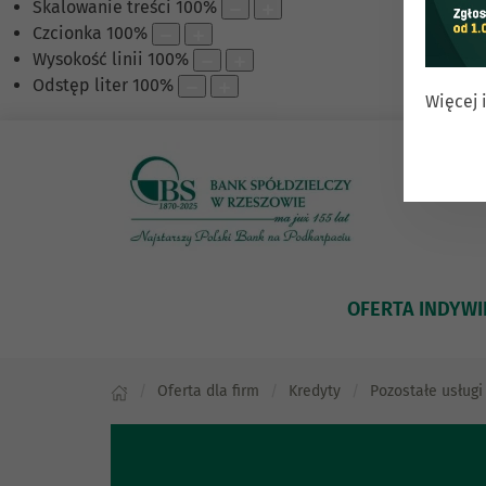
Skalowanie treści
100
%
Czcionka
100
%
Wysokość linii
100
%
Odstęp liter
100
%
Więcej 
OFERTA INDYW
Oferta dla firm
Kredyty
Pozostałe usługi