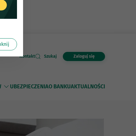
knij
Zaloguj się
Kontakt
Szukaj
W
UBEZPIECZENIA
O BANKU
AKTUALNOŚCI