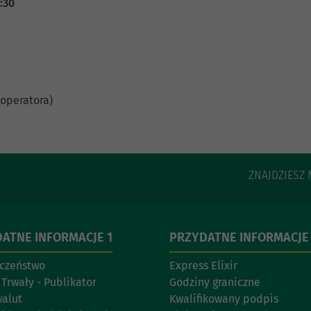
5:30
 operatora)
ZNAJDZIESZ 
ATNE INFORMACJE 1
PRZYDATNE INFORMACJE
czeństwo
Express Elixir
 Trwały - Publikator
Godziny graniczne
walut
Kwalifikowany podpis