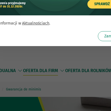
informacji w
Aktualnościach
.
Zam
IDUALNA
OFERTA DLA FIRM
OFERTA DLA ROLNIKÓ
Gwarancja de minimis