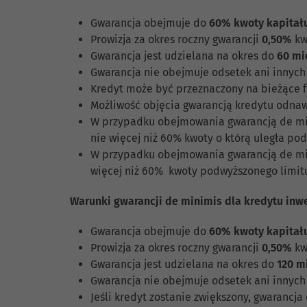
Gwarancja obejmuje do
60% kwoty kapitał
Prowizja za okres roczny gwarancji
0,50%
kw
Gwarancja jest udzielana na okres do
60 mi
Gwarancja nie obejmuje odsetek ani innych
Kredyt może być przeznaczony na bieżące f
Możliwość objęcia gwarancją kredytu odnawi
W przypadku obejmowania gwarancją de min
nie więcej niż 60% kwoty o którą uległa po
W przypadku obejmowania gwarancją de min
więcej niż 60% kwoty podwyższonego limitu
Warunki gwarancji de minimis dla kredytu inw
Gwarancja obejmuje do
60% kwoty kapitał
Prowizja za okres roczny gwarancji
0,50%
kw
Gwarancja jest udzielana na okres do
120 m
Gwarancja nie obejmuje odsetek ani innych
Jeśli kredyt zostanie zwiększony, gwarancj