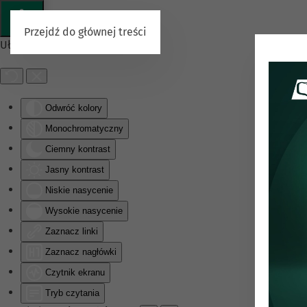
Przejdź do głównej treści
Ułatwienia dostępu
Odwróć kolory
Monochromatyczny
Ciemny kontrast
Jasny kontrast
Niskie nasycenie
Wysokie nasycenie
Zaznacz linki
Zaznacz nagłówki
Czytnik ekranu
Tryb czytania