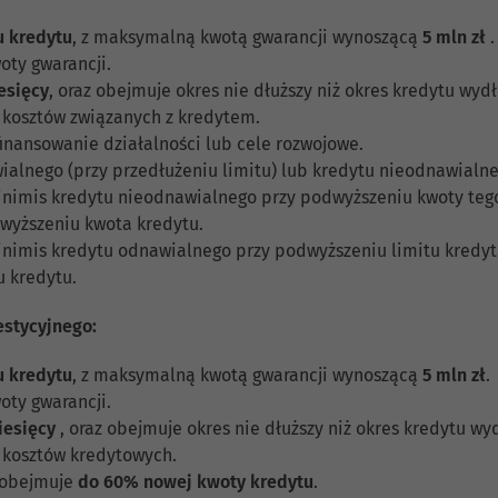
u kredytu
, z maksymalną kwotą gwarancji wynoszącą
5 mln zł
.
oty gwarancji.
esięcy
, oraz obejmuje okres nie dłuższy niż okres kredytu wyd
 kosztów związanych z kredytem.
inansowanie działalności lub cele rozwojowe.
alnego (przy przedłużeniu limitu) lub kredytu nieodnawialne
imis kredytu nieodnawialnego przy podwyższeniu kwoty tego 
dwyższeniu kwota kredytu.
imis kredytu odnawialnego przy podwyższeniu limitu kredytu
 kredytu.
estycyjnego:
u kredytu
, z maksymalną kwotą gwarancji wynoszącą
5 mln zł
.
oty gwarancji.
iesięcy
, oraz obejmuje okres nie dłuższy niż okres kredytu wy
 kosztów kredytowych.
a obejmuje
do 60% nowej kwoty kredytu
.