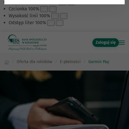
Skalowanie treści
100
%
Czcionka
100
%
Wysokość linii
100
%
Odstęp liter
100
%
Zaloguj się
Oferta dla rolników
E-płatności
Garmin Pay