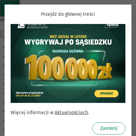
Przejdź do głównej treści
Ułatwienia dostępu
Odwróć kolory
Monochromatyczny
Ciemny kontrast
Jasny kontrast
Niskie nasycenie
Wysokie nasycenie
Zaznacz linki
Zaznacz nagłówki
Więcej informacji w
Aktualnościach
.
Czytnik ekranu
Zamknij
Tryb czytania