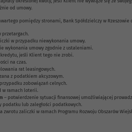
łaty określonej kwoty, jeśli Klient nie wywiąże się ze swoj
eżnie od umowy.
awartego pomiędzy stronami, Bank Spółdzielczy w Rzeszowie o
 przetargach.
liczki w przypadku niewykonania umowy.
e wykonania umowy zgodnie z ustaleniami.
redytu, jeśli Klient tego nie zrobi.
ości na czas.
lowania rat leasingowych.
ązana z podatkiem akcyzowym.
przypadku zobowiązań celnych.
 w ramach loterii.
ym
– potwierdzenie sytuacji finansowej umożliwiającej prowadz
y podatku lub zaległości podatkowych.
a zwrotu zaliczki w ramach Programu Rozwoju Obszarów Wiejs