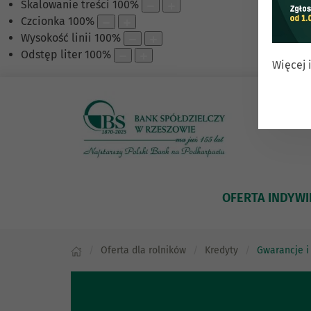
Skalowanie treści
100
%
Czcionka
100
%
Wysokość linii
100
%
Odstęp liter
100
%
Więcej 
OFERTA INDYW
Oferta dla rolników
Kredyty
Gwarancje i