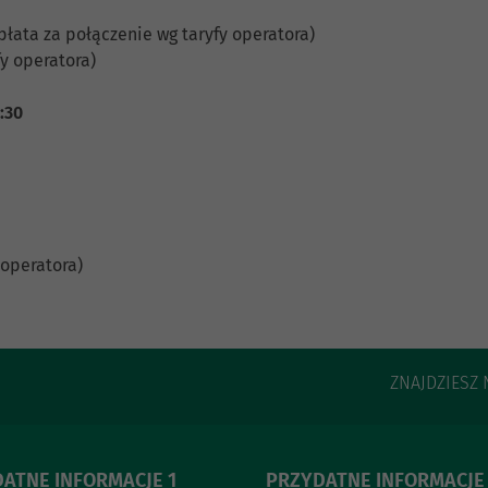
płata za połączenie wg taryfy operatora)
y operatora)
5:30
 operatora)
ZNAJDZIESZ 
ATNE INFORMACJE 1
PRZYDATNE INFORMACJE