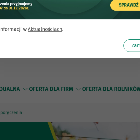
informacji w
Aktualnościach
.
Zam
IDUALNA
OFERTA DLA FIRM
OFERTA DLA ROLNIKÓ
 poręczenia