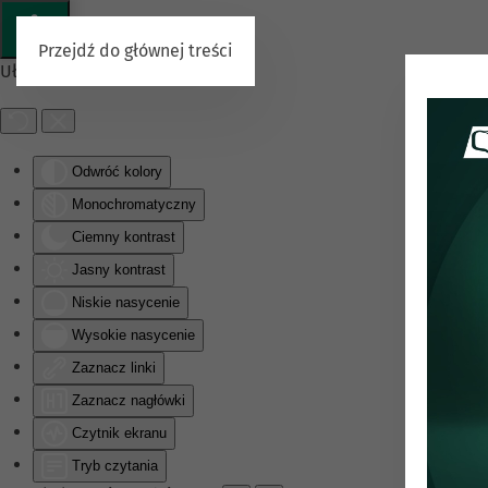
Przejdź do głównej treści
Ułatwienia dostępu
Odwróć kolory
Monochromatyczny
Ciemny kontrast
Jasny kontrast
Niskie nasycenie
Wysokie nasycenie
Zaznacz linki
Zaznacz nagłówki
Czytnik ekranu
Tryb czytania