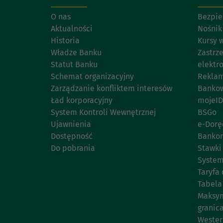
O nas
Bezpie
Aktualności
Nośnik
Historia
Kursy 
Władze Banku
Zastrz
Statut Banku
elektr
Schemat organizacyjny
Reklam
Zarządzanie konfliktem interesów
Bankow
Ład korporacyjny
mojeID
System Kontroli Wewnętrznej
BSGo
Ujawnienia
e-Dorę
Dostępność
Banko
Do pobrania
Stawki
System
Taryfa 
Tabela
Maksym
granic
Wester