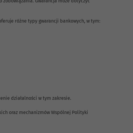
ego zobowiązania. Gwarancja może dotyczyć
feruje różne typy gwarancji bankowych, w tym:
enie działalności w tym zakresie.
kich oraz mechanizmów Wspólnej Polityki