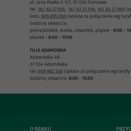
ul. Jana Pawła II 1/1, 37-530 Sieniawa
tel.
16/ 62 27 915
;
16/ 62 27 916
,
16/ 62 27 960
(o
kom.
605 895 005
(opłata za połączenie wg taryf
Godziny otwarcia:
poniedziałek, środa, czwartek, piątek -
8:00 - 1
wtorek -
8:00 - 17:00
FILIA ADAMÓWKA
Adamówka 4B
37-534 Adamówka
tel:
669 982 558
(opłata za połączenie wg taryfy
Godziny otwarcia:
8:00 - 15:00
O BANKU
PRZYD