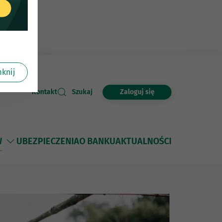
knij
Zaloguj się
Kontakt
Szukaj
W
UBEZPIECZENIA
O BANKU
AKTUALNOŚCI