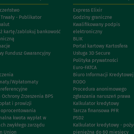
czeństwo
Express Elixir
 Trwały - Publikator
Godziny graniczne
walut
Kwalifikowany podpis
eż kartę/zablokuj bankowość
elektroniczny
oniczną
BLIK
acje
Portal kartowy Kartosfera
y Fundusz Gwarancyjny
Usługa 3D Secure
Polityka prywatności
Euro-FATCA
czenia
Biuro Informacji Kredytowej
maty/Wpłatomaty
RODO
 referencyjne
Procedura anonimowego
 Ochrony Zrzeszenia BPS
zgłaszania naruszeń prawa
opłat i prowizji
Kalkulator kredytowy
 oprocentowania
Tarcza finansowa PFR
alna kwota wypłat w
PSD2
ach zwykłego zarządu
Kalkulator kredytowy - poży
n Union
pieniężna do 60 miesięcy