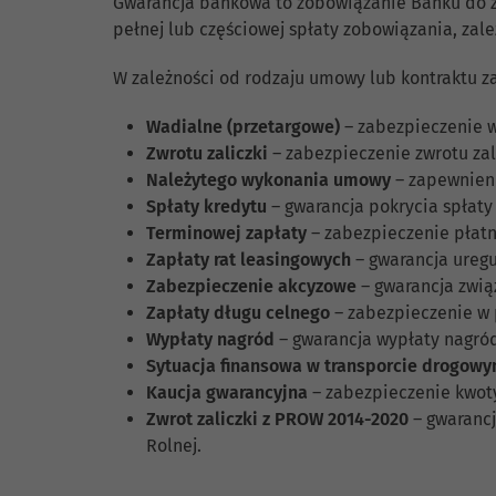
Gwarancja bankowa to zobowiązanie Banku do zap
pełnej lub częściowej spłaty zobowiązania, zal
W zależności od rodzaju umowy lub kontraktu z
Wadialne (przetargowe)
– zabezpieczenie w
Zwrotu zaliczki
– zabezpieczenie zwrotu za
Należytego wykonania umowy
– zapewnieni
Spłaty kredytu
– gwarancja pokrycia spłaty k
Terminowej zapłaty
– zabezpieczenie płatn
Zapłaty rat leasingowych
– gwarancja uregu
Zabezpieczenie akcyzowe
– gwarancja zwi
Zapłaty długu celnego
– zabezpieczenie w 
Wypłaty nagród
– gwarancja wypłaty nagród
Sytuacja finansowa w transporcie drogow
Kaucja gwarancyjna
– zabezpieczenie kwot
Zwrot zaliczki z PROW 2014-2020
– gwarancj
Rolnej.