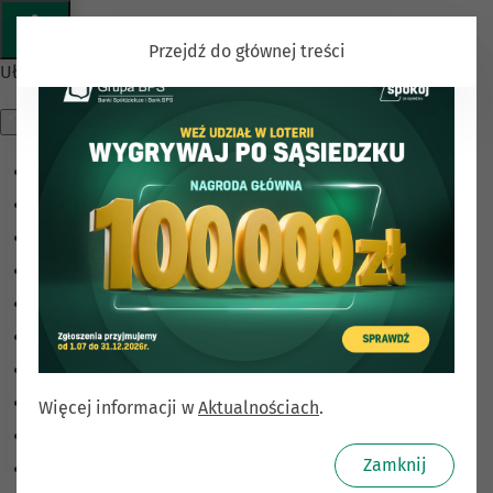
Przejdź do głównej treści
Ułatwienia dostępu
Odwróć kolory
Monochromatyczny
Ciemny kontrast
Jasny kontrast
Niskie nasycenie
Wysokie nasycenie
Zaznacz linki
Zaznacz nagłówki
Więcej informacji w
Aktualnościach
.
Czytnik ekranu
Zamknij
Tryb czytania