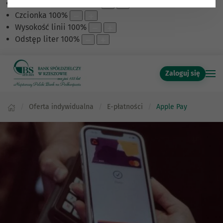
Skalowanie treści
100
%
Czcionka
100
%
Wysokość linii
100
%
Odstęp liter
100
%
Zaloguj się
Oferta indywidualna
E-płatności
Apple Pay