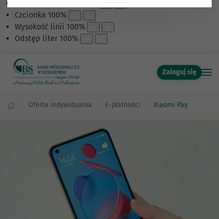
Skalowanie treści
100
%
Czcionka
100
%
Wysokość linii
100
%
Odstęp liter
100
%
Zaloguj się
Oferta indywidualna
E-płatności
Xiaomi Pay