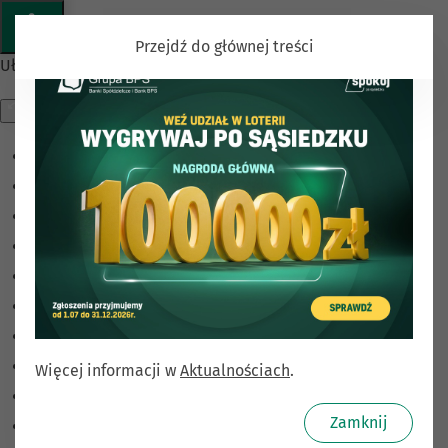
Przejdź do głównej treści
Ułatwienia dostępu
Odwróć kolory
Monochromatyczny
Ciemny kontrast
Jasny kontrast
Niskie nasycenie
Wysokie nasycenie
Zaznacz linki
Zaznacz nagłówki
Więcej informacji w
Aktualnościach
.
Czytnik ekranu
Zamknij
Tryb czytania