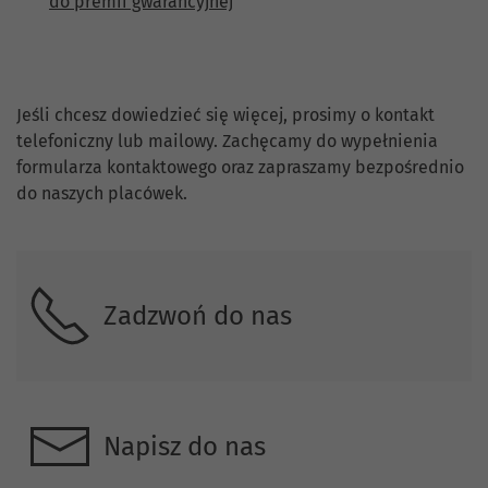
do premii gwarancyjnej
Skontaktuj się z nami.
Jeśli chcesz dowiedzieć się więcej, prosimy o kontakt
telefoniczny lub mailowy. Zachęcamy do wypełnienia
formularza kontaktowego oraz zapraszamy bezpośrednio
do naszych placówek.
Zadzwoń do nas
Napisz do nas