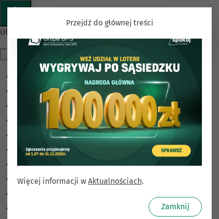
Przejdź do głównej treści
Ułatwienia dostępu
Odwróć kolory
Monochromatyczny
Ciemny kontrast
Jasny kontrast
Niskie nasycenie
Wysokie nasycenie
Zaznacz linki
Zaznacz nagłówki
Więcej informacji w
Aktualnościach
.
Czytnik ekranu
Zamknij
Tryb czytania