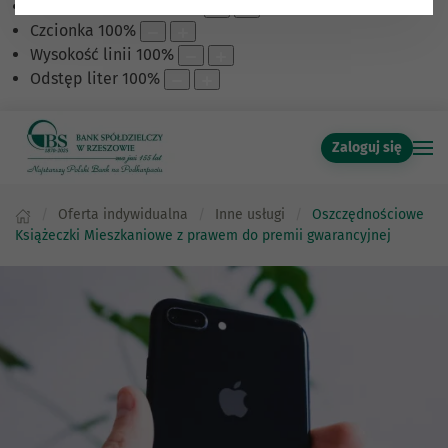
Skalowanie treści
100
%
Czcionka
100
%
Wysokość linii
100
%
Odstęp liter
100
%
Zaloguj się
Oferta indywidualna
Inne usługi
Oszczędnościowe
Książeczki Mieszkaniowe z prawem do premii gwarancyjnej