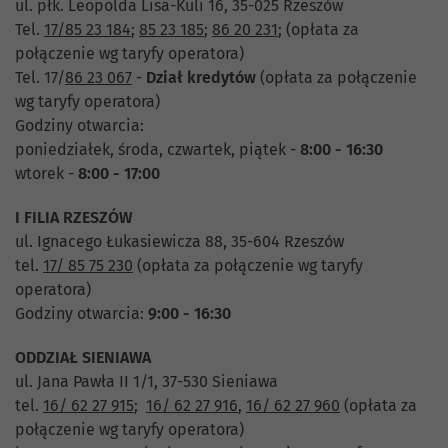
ul. płk. Leopolda Lisa-Kuli 16, 35-025 Rzeszów
Tel.
17/85 23 184
;
85 23 185
;
86 20 231
;
(opłata za
połączenie wg taryfy operatora)
Tel. 17/
86 23 067
-
Dział
kredytów
(opłata za połączenie
wg taryfy operatora)
Godziny otwarcia:
poniedziałek, środa, czwartek, piątek -
8:00 - 16:30
wtorek -
8:00 - 17:00
I FILIA RZESZÓW
ul. Ignacego Łukasiewicza 88, 35-604 Rzeszów
tel.
17/ 85 75 230
(opłata za połączenie wg taryfy
operatora)
Godziny otwarcia:
9:00 - 16:30
ODDZIAŁ SIENIAWA
ul. Jana Pawła II 1/1, 37-530 Sieniawa
tel.
16/ 62 27 915
;
16/ 62 27 916
,
16/ 62 27 960
(opłata za
połączenie wg taryfy operatora)