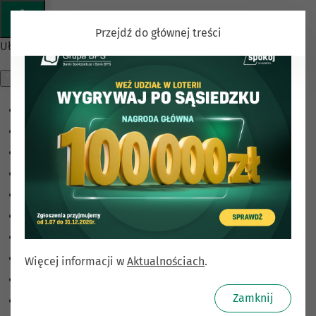
Przejdź do głównej treści
Ułatwienia dostępu
Odwróć kolory
Monochromatyczny
Ciemny kontrast
Jasny kontrast
Niskie nasycenie
Wysokie nasycenie
Zaznacz linki
Zaznacz nagłówki
Więcej informacji w
Aktualnościach
.
Czytnik ekranu
Zamknij
Tryb czytania