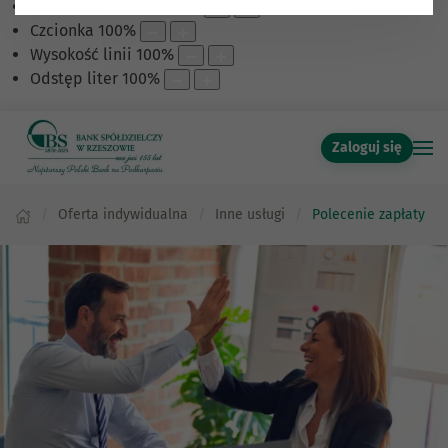
Skalowanie treści
100
%
Czcionka
100
%
Wysokość linii
100
%
Odstęp liter
100
%
Zaloguj się
Oferta indywidualna
Inne usługi
Polecenie zapłaty