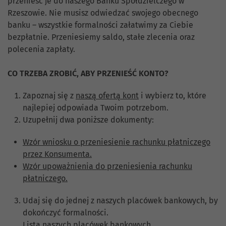
przenieść je do naszego Banku Spółdzielczego w
Rzeszowie. Nie musisz odwiedzać swojego obecnego
banku – wszystkie formalności załatwimy za Ciebie
bezpłatnie. Przeniesiemy saldo, stałe zlecenia oraz
polecenia zapłaty.
CO TRZEBA ZROBIĆ, ABY PRZENIEŚĆ KONTO?
Zapoznaj się z
naszą ofertą kont
i wybierz to, które
najlepiej odpowiada Twoim potrzebom.
Uzupełnij dwa poniższe dokumenty:
Wzór wniosku o przeniesienie rachunku płatniczego
przez Konsumenta.
Wzór upoważnienia do przeniesienia rachunku
płatniczego.
Udaj się do jednej z naszych placówek bankowych, by
dokończyć formalności.
Lista naszych placówek bankowych.