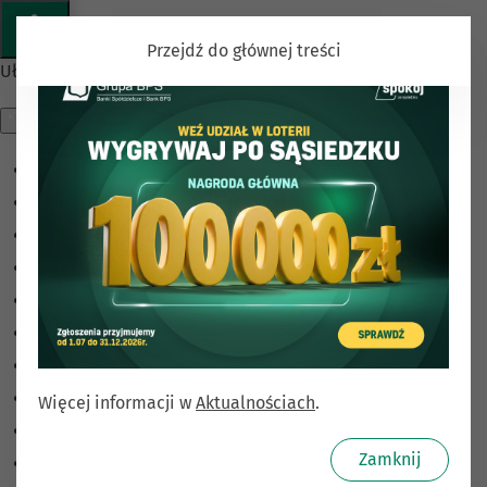
Przejdź do głównej treści
Ułatwienia dostępu
Odwróć kolory
Monochromatyczny
Ciemny kontrast
Jasny kontrast
Niskie nasycenie
Wysokie nasycenie
Zaznacz linki
Zaznacz nagłówki
Więcej informacji w
Aktualnościach
.
Czytnik ekranu
Zamknij
Tryb czytania