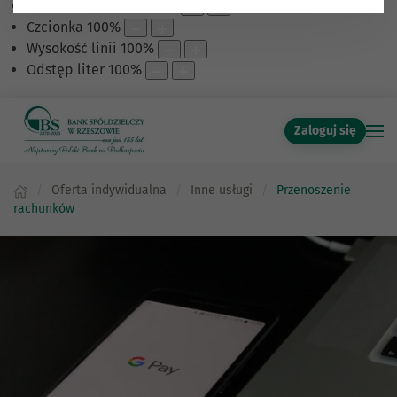
Skalowanie treści
100
%
Czcionka
100
%
Wysokość linii
100
%
Odstęp liter
100
%
Zaloguj się
Oferta indywidualna
Inne usługi
Przenoszenie
rachunków