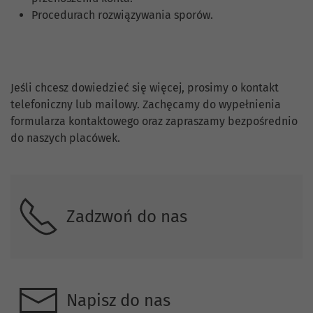
Procedurach rozwiązywania sporów.
Skontaktuj się z nami.
Jeśli chcesz dowiedzieć się więcej, prosimy o kontakt
telefoniczny lub mailowy. Zachęcamy do wypełnienia
formularza kontaktowego oraz zapraszamy bezpośrednio
do naszych placówek.
Zadzwoń do nas
Napisz do nas