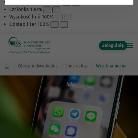
Skalowanie treści
100
%
Czcionka
100
%
Wysokość linii
100
%
Odstęp liter
100
%
Zaloguj się
Oferta indywidualna
Inne usługi
Wrzutnia nocna