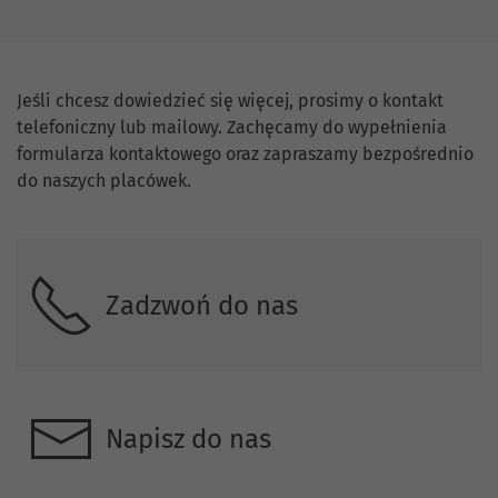
Skontaktuj się z nami.
Jeśli chcesz dowiedzieć się więcej, prosimy o kontakt
telefoniczny lub mailowy. Zachęcamy do wypełnienia
formularza kontaktowego oraz zapraszamy bezpośrednio
do naszych placówek.
Zadzwoń do nas
Napisz do nas