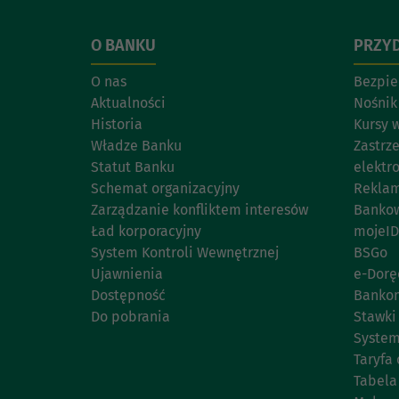
O BANKU
PRZYD
O nas
Bezpie
Aktualności
Nośnik
Historia
Kursy 
Władze Banku
Zastrz
Statut Banku
elektr
Schemat organizacyjny
Reklam
Zarządzanie konfliktem interesów
Bankow
Ład korporacyjny
mojeID
System Kontroli Wewnętrznej
BSGo
Ujawnienia
e-Dorę
Dostępność
Banko
Do pobrania
Stawki
System
Taryfa 
Tabela