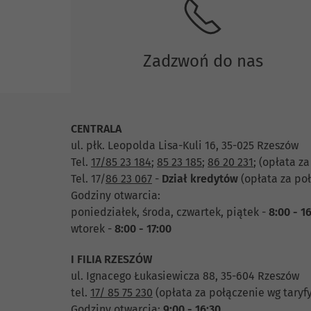
Zadzwoń do nas
CENTRALA
ul. płk. Leopolda Lisa-Kuli 16, 35-025 Rzeszów
Tel.
17/85 23 184
;
85 23 185
;
86 20 231
;
(opłata za
Tel. 17/
86 23 067
-
Dział
kredytów
(opłata za poł
Godziny otwarcia:
poniedziałek, środa, czwartek, piątek -
8:00 - 1
wtorek -
8:00 - 17:00
I FILIA RZESZÓW
ul. Ignacego Łukasiewicza 88, 35-604 Rzeszów
tel.
17/ 85 75 230
(opłata za połączenie wg taryf
Godziny otwarcia:
9:00 - 16:30