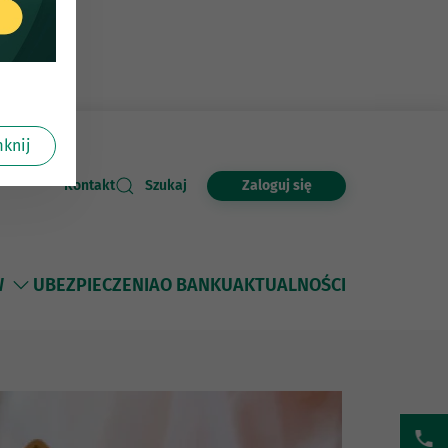
knij
Zaloguj się
Kontakt
Szukaj
W
UBEZPIECZENIA
O BANKU
AKTUALNOŚCI