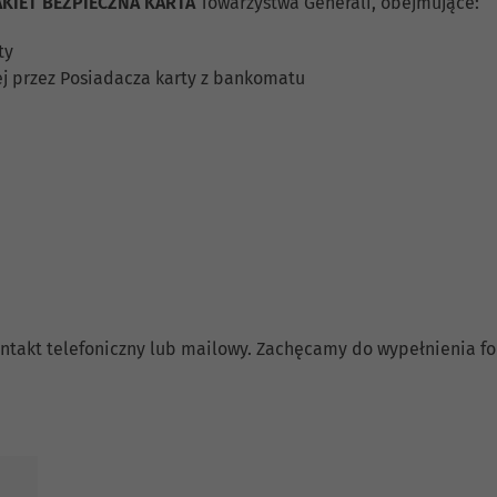
AKIET BEZPIECZNA KARTA
Towarzystwa Generali, obejmujące:
ty
j przez Posiadacza karty z bankomatu
 kontakt telefoniczny lub mailowy. Zachęcamy do wypełnienia 