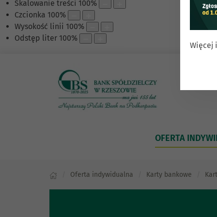
Skalowanie treści
100
%
Czcionka
100
%
Wysokość linii
100
%
Odstęp liter
100
%
Więcej 
OFERTA INDYW
Oferta indywidualna
Karty bankowe
Kar