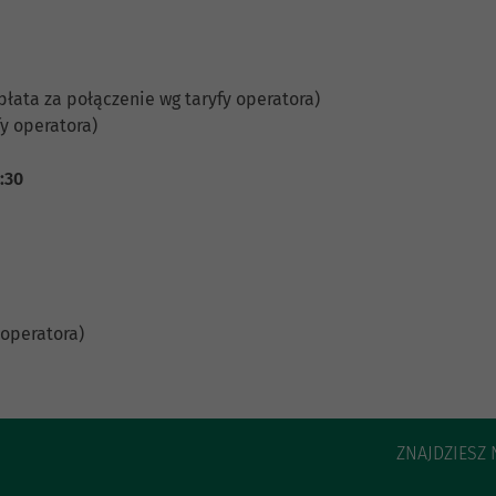
płata za połączenie wg taryfy operatora)
y operatora)
5:30
 operatora)
ZNAJDZIESZ 