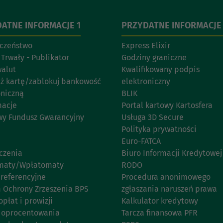
ATNE INFORMACJE 1
PRZYDATNE INFORMACJE
czeństwo
Express Elixir
 Trwały - Publikator
Godziny graniczne
walut
Kwalifikowany podpis
eż kartę/zablokuj bankowość
elektroniczny
oniczną
BLIK
acje
Portal kartowy Kartosfera
y Fundusz Gwarancyjny
Usługa 3D Secure
Polityka prywatności
Euro-FATCA
czenia
Biuro Informacji Kredytowej
maty/Wpłatomaty
RODO
 referencyjne
Procedura anonimowego
 Ochrony Zrzeszenia BPS
zgłaszania naruszeń prawa
opłat i prowizji
Kalkulator kredytowy
 oprocentowania
Tarcza finansowa PFR