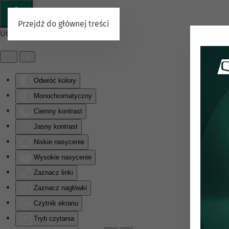
Przejdź do głównej treści
Ułatwienia dostępu
Odwróć kolory
Monochromatyczny
Ciemny kontrast
Jasny kontrast
Niskie nasycenie
Wysokie nasycenie
Zaznacz linki
Zaznacz nagłówki
Czytnik ekranu
Tryb czytania