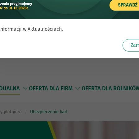
informacji w
Aktualnościach
.
Zam
IDUALNA
OFERTA DLA FIRM
OFERTA DLA ROLNIKÓ
ty płatnicze
Ubezpieczenie kart