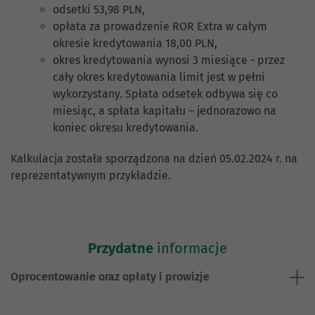
odsetki 53,98 PLN,
opłata za prowadzenie ROR Extra w całym
okresie kredytowania 18,00 PLN,
okres kredytowania wynosi 3 miesiące - przez
cały okres kredytowania limit jest w pełni
wykorzystany. Spłata odsetek odbywa się co
miesiąc, a spłata kapitału – jednorazowo na
koniec okresu kredytowania.
Kalkulacja została sporządzona na dzień 05.02.2024 r. na
reprezentatywnym przykładzie.
Przydatne
informacje
Oprocentowanie oraz opłaty i prowizje