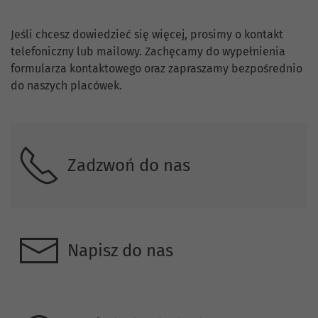
Skontaktuj się z nami.
Jeśli chcesz dowiedzieć się więcej, prosimy o kontakt
telefoniczny lub mailowy. Zachęcamy do wypełnienia
formularza kontaktowego oraz zapraszamy bezpośrednio
do naszych placówek.
Zadzwoń do nas
Napisz do nas