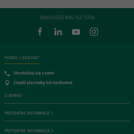
ZNAJDZIESZ NAS TEŻ TUTAJ
POMOC I KONTAKT
Skontaktuj się z nami
Znajdź placówkę lub bankomat
O BANKU
PRZYDATNE INFORMACJE 1
PRZYDATNE INFORMACJE 2