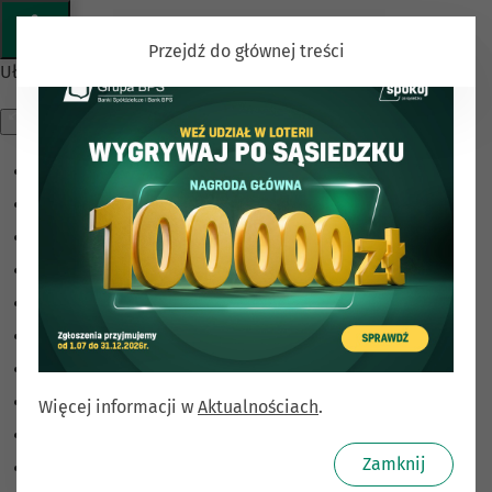
Przejdź do głównej treści
Ułatwienia dostępu
Odwróć kolory
Monochromatyczny
Ciemny kontrast
Jasny kontrast
Niskie nasycenie
Wysokie nasycenie
Zaznacz linki
Zaznacz nagłówki
Więcej informacji w
Aktualnościach
.
Czytnik ekranu
Zamknij
Tryb czytania