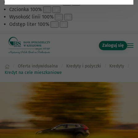
Skalowanie treści
100
%
Czcionka
100
%
Wysokość linii
100
%
Odstęp liter
100
%
Zaloguj się
Oferta indywidualna
Kredyty i pożyczki
Kredyty
Kredyt na cele mieszkaniowe