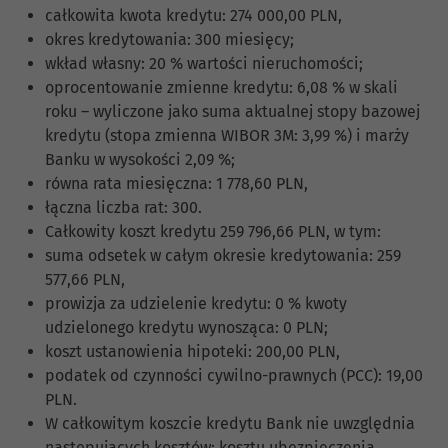
całkowita kwota kredytu: 274 000,00 PLN,
okres kredytowania: 300 miesięcy;
wkład własny: 20 % wartości nieruchomości;
oprocentowanie zmienne kredytu: 6,08 % w skali
roku – wyliczone jako suma aktualnej stopy bazowej
kredytu (stopa zmienna WIBOR 3M: 3,99 %) i marży
Banku w wysokości 2,09 %;
równa rata miesięczna: 1 778,60 PLN,
łączna liczba rat: 300.
Całkowity koszt kredytu 259 796,66 PLN, w tym:
suma odsetek w całym okresie kredytowania: 259
577,66 PLN,
prowizja za udzielenie kredytu: 0 % kwoty
udzielonego kredytu wynosząca: 0 PLN;
koszt ustanowienia hipoteki: 200,00 PLN,
podatek od czynności cywilno-prawnych (PCC): 19,00
PLN.
W całkowitym koszcie kredytu Bank nie uwzględnia
następujących kosztów: kosztu ubezpieczenia