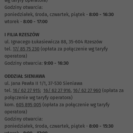
wg taryfy operatora)
Godziny otwarcia:
poniedziałek, środa, czwartek, piątek -
8:00 - 16:30
wtorek -
8:00 - 17:00
I FILIA RZESZÓW
ul. Ignacego Łukasiewicza 88, 35-604 Rzeszów
tel.
17/ 85 75 230
(opłata za połączenie wg taryfy
operatora)
Godziny otwarcia:
9:00 - 16:30
ODDZIAŁ SIENIAWA
ul. Jana Pawła II 1/1, 37-530 Sieniawa
tel.
16/ 62 27 915
;
16/ 62 27 916
,
16/ 62 27 960
(opłata za
połączenie wg taryfy operatora)
kom.
605 895 005
(opłata za połączenie wg taryfy
operatora)
Godziny otwarcia:
poniedziałek, środa, czwartek, piątek -
8:00 - 15:30