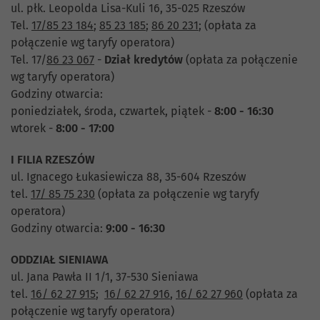
ul. płk. Leopolda Lisa-Kuli 16, 35-025 Rzeszów
Tel.
17/85 23 184
;
85 23 185
;
86 20 231
;
(opłata za
połączenie wg taryfy operatora)
Tel. 17/
86 23 067
-
Dział
kredytów
(opłata za połączenie
wg taryfy operatora)
Godziny otwarcia:
poniedziałek, środa, czwartek, piątek -
8:00 - 16:30
wtorek -
8:00 - 17:00
I FILIA RZESZÓW
ul. Ignacego Łukasiewicza 88, 35-604 Rzeszów
tel.
17/ 85 75 230
(opłata za połączenie wg taryfy
operatora)
Godziny otwarcia:
9:00 - 16:30
ODDZIAŁ SIENIAWA
ul. Jana Pawła II 1/1, 37-530 Sieniawa
tel.
16/ 62 27 915
;
16/ 62 27 916
,
16/ 62 27 960
(opłata za
połączenie wg taryfy operatora)