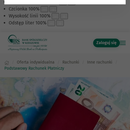
Skalowanie treści
100
%
Czcionka
100
%
Wysokość linii
100
%
Odstęp liter
100
%
Zaloguj się
Oferta indywidualna
Rachunki
Inne rachunki
Podstawowy Rachunek Płatniczy