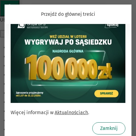
Przejdź do głównej treści
Ułatwienia dostępu
Odwróć kolory
Monochromatyczny
Ciemny kontrast
Jasny kontrast
Niskie nasycenie
Wysokie nasycenie
Zaznacz linki
Zaznacz nagłówki
Więcej informacji w
Aktualnościach
.
Czytnik ekranu
Zamknij
Tryb czytania