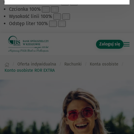
Skalowanie treści
100
%
Czcionka
100
%
Wysokość linii
100
%
Odstęp liter
100
%
Zaloguj się
Oferta indywidualna
Rachunki
Konta osobiste
Konto osobiste ROR EXTRA