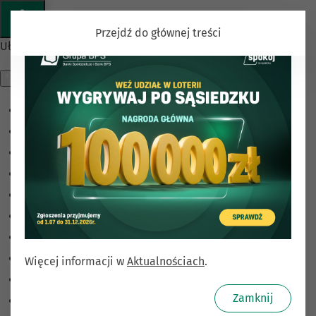
Przejdź do głównej treści
Ułatwienia dostępu
Odwróć kolory
Monochromatyczny
Ciemny kontrast
Jasny kontrast
Niskie nasycenie
Wysokie nasycenie
Zaznacz linki
Zaznacz nagłówki
Więcej informacji w
Aktualnościach
.
Czytnik ekranu
Zamknij
Tryb czytania