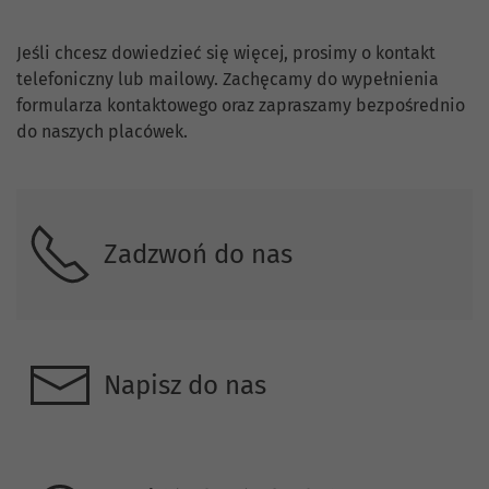
Skontaktuj się z nami.
Jeśli chcesz dowiedzieć się więcej, prosimy o kontakt
telefoniczny lub mailowy. Zachęcamy do wypełnienia
formularza kontaktowego oraz zapraszamy bezpośrednio
do naszych placówek.
Zadzwoń do nas
Napisz do nas