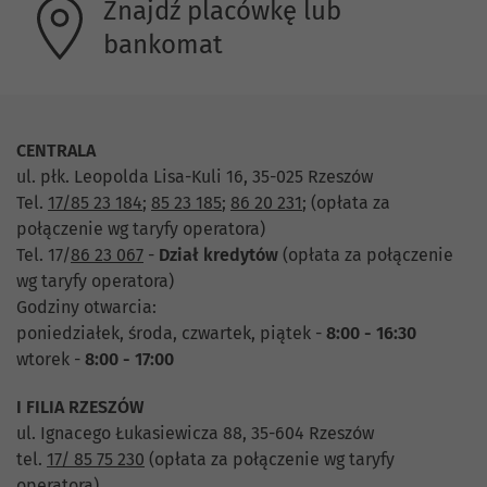
Znajdź placówkę lub
bankomat
CENTRALA
ul. płk. Leopolda Lisa-Kuli 16, 35-025 Rzeszów
Tel.
17/85 23 184
;
85 23 185
;
86 20 231
;
(opłata za
połączenie wg taryfy operatora)
Tel. 17/
86 23 067
-
Dział
kredytów
(opłata za połączenie
wg taryfy operatora)
Godziny otwarcia:
poniedziałek, środa, czwartek, piątek -
8:00 - 16:30
wtorek -
8:00 - 17:00
I FILIA RZESZÓW
ul. Ignacego Łukasiewicza 88, 35-604 Rzeszów
tel.
17/ 85 75 230
(opłata za połączenie wg taryfy
operatora)