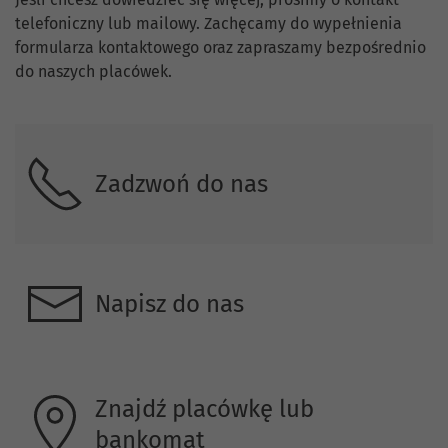
Skontaktuj się z nami.
telefoniczny lub mailowy. Zachęcamy do wypełnienia
formularza kontaktowego oraz zapraszamy bezpośrednio
do naszych placówek.
Zadzwoń do nas
Napisz do nas
Znajdź placówkę lub
bankomat