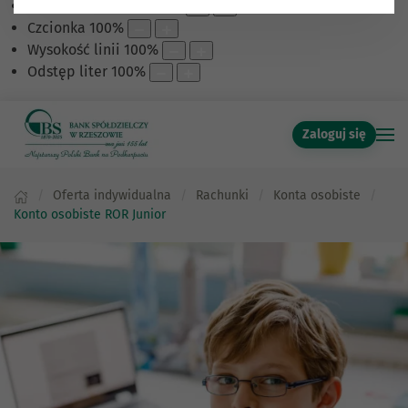
Skalowanie treści
100
%
Czcionka
100
%
Wysokość linii
100
%
Odstęp liter
100
%
Zaloguj się
Oferta indywidualna
Rachunki
Konta osobiste
Konto osobiste ROR Junior