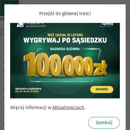
Przejdź do głównej treści
Ułatwienia dostępu
Odwróć kolory
Monochromatyczny
Ciemny kontrast
Jasny kontrast
Niskie nasycenie
Wysokie nasycenie
Zaznacz linki
Zaznacz nagłówki
Więcej informacji w
Aktualnościach
.
Czytnik ekranu
Zamknij
Tryb czytania