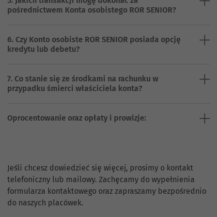
5. Jakich transakcji mogę dokonać za
pośrednictwem Konta osobistego ROR SENIOR?
6. Czy Konto osobiste ROR SENIOR posiada opcję
kredytu lub debetu?
7. Co stanie się ze środkami na rachunku w
przypadku śmierci właściciela konta?
Oprocentowanie oraz opłaty i prowizje:
Skontaktuj się z nami.
Jeśli chcesz dowiedzieć się więcej, prosimy o kontakt
telefoniczny lub mailowy. Zachęcamy do wypełnienia
formularza kontaktowego oraz zapraszamy bezpośrednio
do naszych placówek.