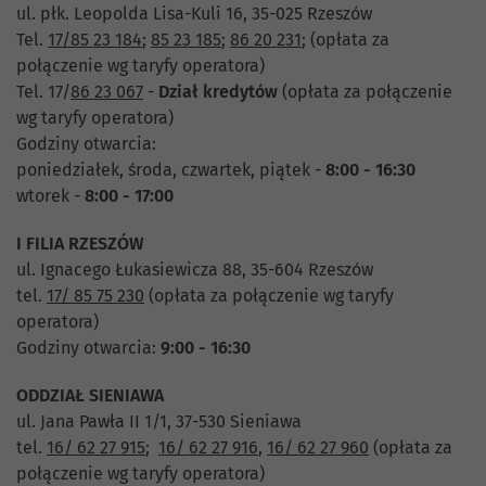
ul. płk. Leopolda Lisa-Kuli 16, 35-025 Rzeszów
Tel.
17/85 23 184
;
85 23 185
;
86 20 231
;
(opłata za
połączenie wg taryfy operatora)
Tel. 17/
86 23 067
-
Dział
kredytów
(opłata za połączenie
wg taryfy operatora)
Godziny otwarcia:
poniedziałek, środa, czwartek, piątek -
8:00 - 16:30
wtorek -
8:00 - 17:00
I FILIA RZESZÓW
ul. Ignacego Łukasiewicza 88, 35-604 Rzeszów
tel.
17/ 85 75 230
(opłata za połączenie wg taryfy
operatora)
Godziny otwarcia:
9:00 - 16:30
ODDZIAŁ SIENIAWA
ul. Jana Pawła II 1/1, 37-530 Sieniawa
tel.
16/ 62 27 915
;
16/ 62 27 916
,
16/ 62 27 960
(opłata za
połączenie wg taryfy operatora)