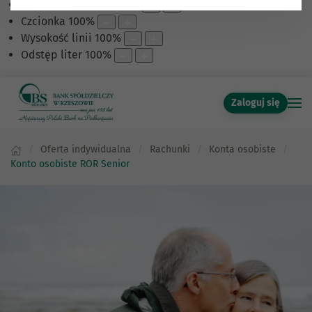
Skalowanie treści
100
%
Czcionka
100
%
Wysokość linii
100
%
Odstęp liter
100
%
Zaloguj się
Oferta indywidualna
Rachunki
Konta osobiste
Konto osobiste ROR Senior