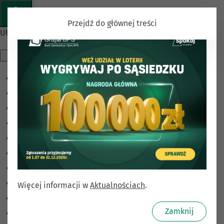
Przejdź do głównej treści
Ułatwienia dostępu
Odwróć kolory
Monochromatyczny
Ciemny kontrast
Jasny kontrast
Niskie nasycenie
Wysokie nasycenie
Zaznacz linki
Zaznacz nagłówki
Więcej informacji w
Aktualnościach
.
Czytnik ekranu
Zamknij
Tryb czytania